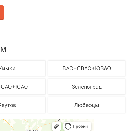
ем
Химки
ВАО+СВАО+ЮВАО
+САО+ЮАО
Зеленоград
Реутов
Люберцы