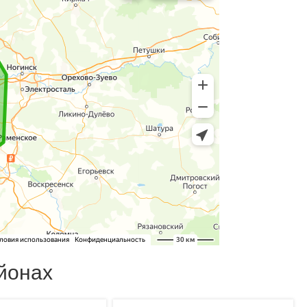
йонах