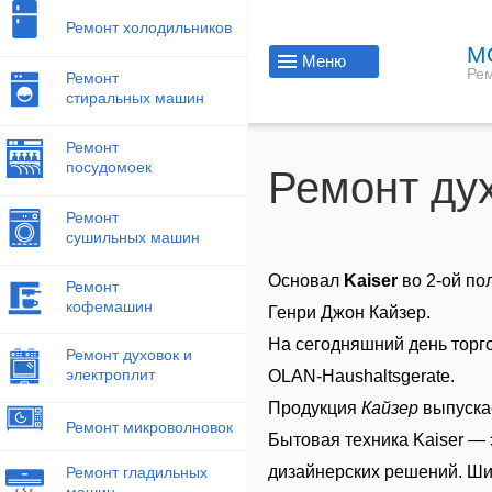
Ремонт холодильников
М
Меню
Рем
Ремонт
стиральных машин
Ремонт
посудомоек
Ремонт дух
Ремонт
сушильных машин
Основал
Kaiser
во 2-ой по
Ремонт
кофемашин
Генри Джон Кайзер.
На сегодняшний день торг
Ремонт духовок и
электроплит
OLAN-Haushaltsgerate.
Продукция
Кайзер
выпускае
Ремонт микроволновок
Бытовая техника Kaiser — 
дизайнерских решений. Ши
Ремонт гладильных
машин