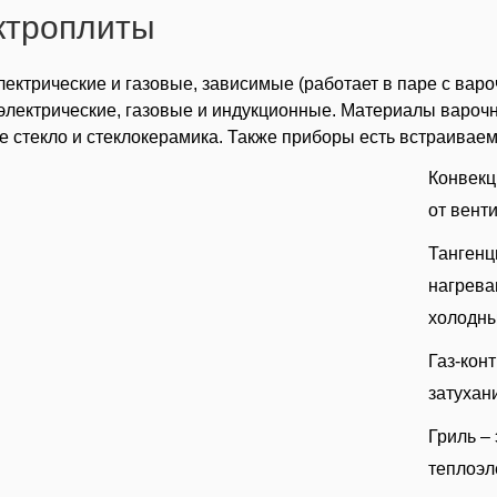
ктроплиты
ектрические и газовые, зависимые (работает в паре с вар
электрические, газовые и индукционные. Материалы вароч
е стекло и стеклокерамика. Также приборы есть встраивае
Конвекц
от вент
Тангенц
нагрева
холодны
Газ-кон
затухан
Гриль –
теплоэл