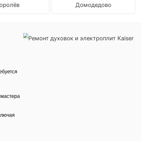
оролёв
Домодедово
ебуется
 мастера
ключая