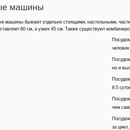
ые машины
е машины бывают отдельно стоящими, настольными, част
ставляет 60 см, а узких 45 см. Также существуют комбин
Посудом
человек
Посудом
но и вы
Посудом
8.5 суто
Посудом
чем сам
Посудом
за цикл