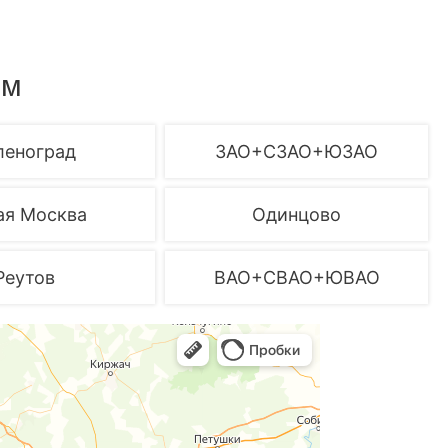
ем
леноград
ЗАО+СЗАО+ЮЗАО
ая Москва
Одинцово
Реутов
ВАО+СВАО+ЮВАО