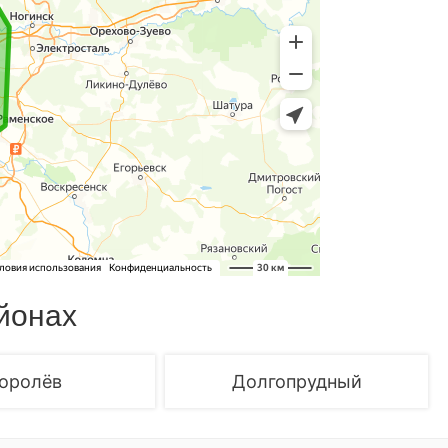
йонах
оролёв
Долгопрудный