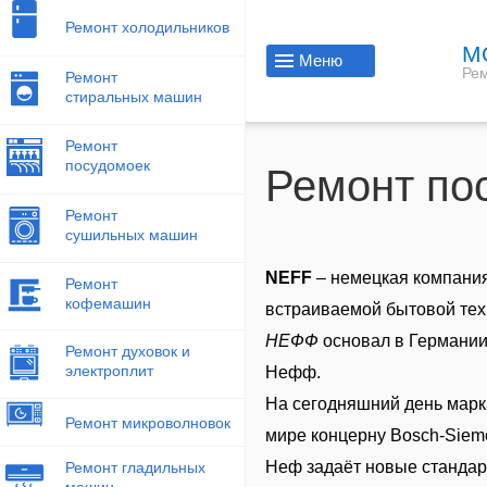
Ремонт холодильников
М
Меню
Рем
Ремонт
стиральных машин
Ремонт
посудомоек
Ремонт по
Ремонт
сушильных машин
NEFF
– немецкая компания
Ремонт
кофемашин
встраиваемой бытовой тех
НЕФФ
основал в Германии
Ремонт духовок и
электроплит
Нефф.
На сегодняшний день марк
Ремонт микроволновок
мире концерну Bosch-Siem
Неф задаёт новые стандарт
Ремонт гладильных
машин