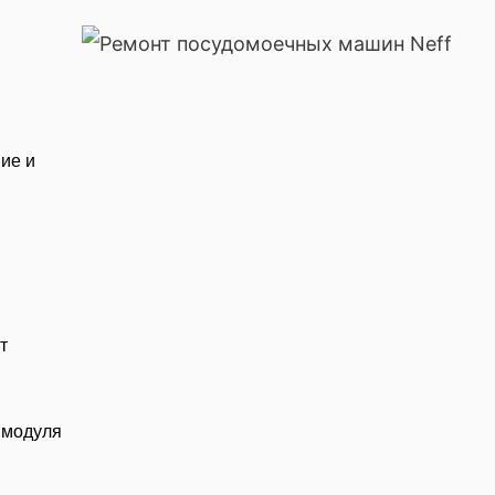
ие и
т
 модуля