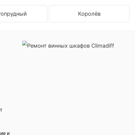
гопрудный
Королёв
т
ие и