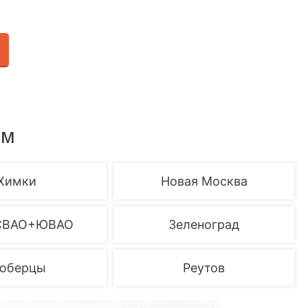
ем
Химки
Новая Москва
СВАО+ЮВАО
Зеленоград
юберцы
Реутов