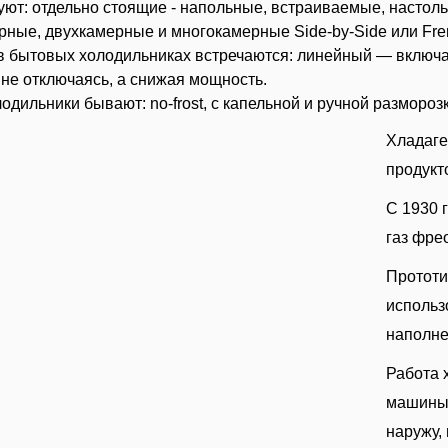
ют: отдельно стоящие - напольные, встраиваемые, настол
рные, двухкамерные и многокамерные Side-by-Side или Fren
в бытовых холодильниках встречаются: линейный — включ
 не отключаясь, а снижая мощность.
одильники бывают: no-frost, с капельной и ручной размороз
Хладаге
продукт
С 1930 
газ фре
Прототи
использ
наполн
Работа 
машины,
наружу,