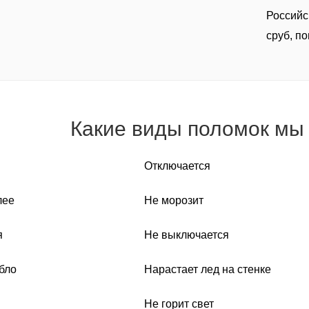
Российс
сруб, п
Какие виды поломок мы
Отключается
лее
Не морозит
я
Не выключается
бло
Нарастает лед на стенке
Не горит свет