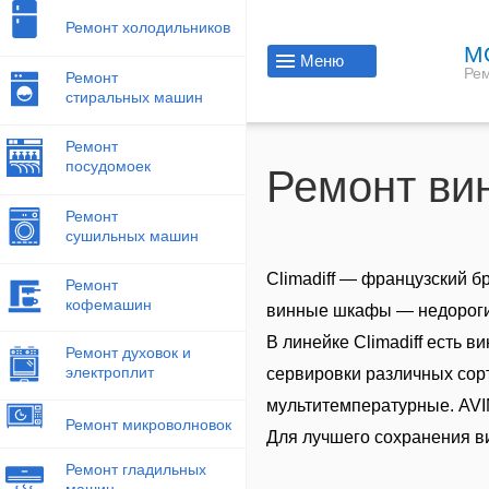
Ремонт холодильников
М
Меню
Рем
Ремонт
стиральных машин
Ремонт
посудомоек
Ремонт вин
Ремонт
сушильных машин
Climadiff — французский б
Ремонт
кофемашин
винные шкафы — недорогие
В линейке Climadiff есть 
Ремонт духовок и
электроплит
сервировки различных сор
мультитемпературные. AV
Ремонт микроволновок
Для лучшего сохранения в
Ремонт гладильных
машин