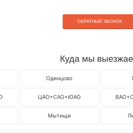
ОБРАТНЫЙ ЗВОНОК
Куда мы выезжа
Одинцово
О
ЦАО+САО+ЮАО
ВАО+
Мытищи
Л