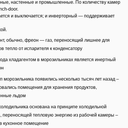
ьные, настенные и промышленные. По количеству камер
ch-door.
ается и выключается; и инверторный — поддерживает
кой.
нт, обычно, фреон — газ, переносящий лишнее для
ов тепло от испарителя к конденсатору
года хладагентом в морозильниках является инертный
он
п морозильника появились несколько тысяч лет назад –
овались помещения для хранения продуктов,
енные льдом
холодильника основана на принципе холодильной
 переносящей тепловую энергию из рабочей камеры –
 в кухонное помещение