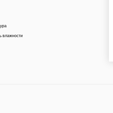
тура
ь влажности